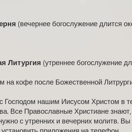
черня
(вечернее богослужение длится око
ая Литургия
(утреннее богослужение дли
м на кофе после Божественной Литрурги
и с Господом нашим Иисусом Христом в т
а. Все Православные Христиане знают, 
нужно с утренних и вечерних молитв. Вы
 установить приложения на телефон.