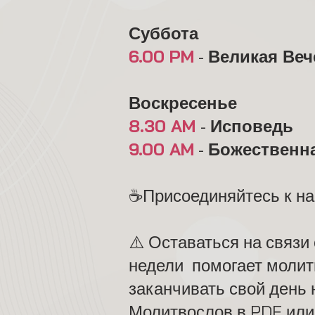
Суббота
6.00 PM
-
Великая Ве
Воскресенье
8.30 AM
-
Исповедь
9.00 AM
-
Божественн
☕Присоединяйтесь к на
​⚠️ Оставаться на связ
недели помогает молитв
заканчивать свой день 
Молитвослов в PDF или