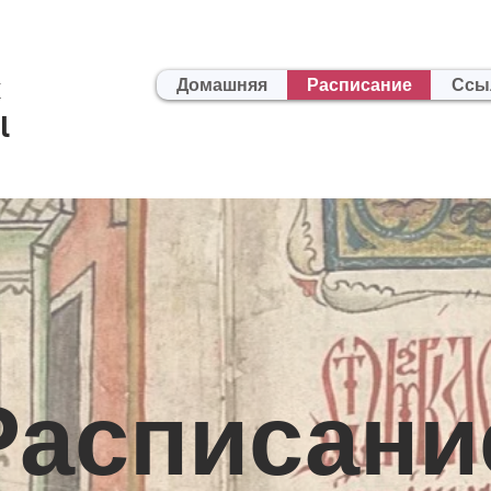
x
Домашняя
Расписание
Ссы
l
Расписани